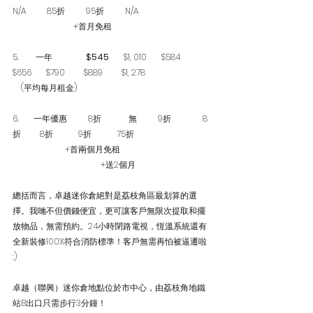
N/A          85折          95折          N/A
 +首月免租  
5.        一年               
$545
       $1, 010       $584            
$656       $790         $889         $1, 278
    (平均每月租金)
6.       一年優惠          
8折
             無          9折               8
折         8折            9折            75折
 +首兩個月免租
                                          +送2個月
總括而言，卓越迷你倉絕對是荔枝角區最划算的選
擇。我哋不但價錢便宜，更可讓客戶無限次提取和擺
放物品，無需預約。24小時閉路電視，恆溫系統還有
全新裝修100%符合消防標準！客戶無需再怕被逼遷啦 
:)
卓越（聯興）迷你倉地點位於市中心，由荔枝角地鐵
站B出口只需步行3分鐘！