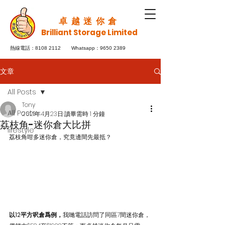
卓越迷你倉
Brilliant Storage Limited
8108 2112
Whatsapp：9650 2389
熱線電話：
文章
All Posts
Tony
All Posts
2021年4月23日
讀畢需時 1 分鐘
荔枝角-迷你倉大比拼
lifestyle
荔枝角咁多迷你倉，究竟邊間先最抵？
以12平方
呎倉爲例，
我哋電話訪問了同區7間迷你倉，