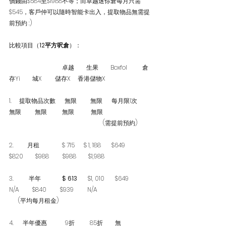
價錢由$584至$1988不等；而卓越迷你倉每月只需
$545，客戶仲可以隨時智能卡出入，提取物品無需提
前預約 :)
比較項目（
12平方
呎倉
）：
                                   卓越        生果        Boxfol          倉
存Yi        城X         儲存X     香港儲物X
1.     提取物品次數      無限         無限      每月限1次        
無限         無限          無限           無限
                                                              (需提前預約)
2.         月租               $ 715      $ 1, 188       $649            
$820        $988         $988        $1,988
3.          半年             
 $ 613  
     $1, 010       $649             
N/A         $840         $939         N/A
      (平均每月租金)
4.      半年優惠           
 9折
          85折        無                