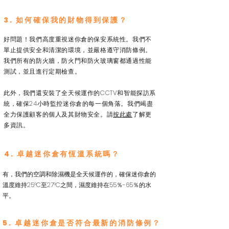
3. 如何確保我的財物得到保護？
好問題！我們高度重視迷你倉的保安系統性。我們不
單止提供安全和清潔的環境，並嚴格遵守消防條例。
我們所有的防火牆，防火門和防火玻璃窗都通過性能
測試，並且進行定期檢查。
此外，我們還安裝了全天候運作的CCTV和智能探訪系
統，確保24小時監控迷你倉的每一個角落。我們竭盡
全力保護顧客的個人及其財物安全。請
按此處
了解更
多資訊。
4. 卓越迷你倉有恆溫系統嗎？
有，我們的空調和除濕機是全天候運作的，確保迷你倉的
溫度維持25°C至27°C之間，濕度維持在55％-65％的水
平。
5. 卓越迷你倉是否符合最新的消防條例？