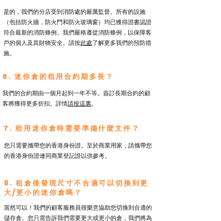
是的，我們的分店受到消防處的嚴厲監督。所有的設施
（包括防火牆，防火門和防火玻璃窗）均已獲得證書認證
符合最新的消防條例。我們嚴格遵從消防條例，以保障客
戶的個人及其財物安全。請按
此處
了解更多我們的預防措
施。
6. 迷你倉的租用合約期多長？
我們的合約期由一個月起到一年不等。簽訂長期合約的顧
客將獲得更多折扣。詳情
請按這裏
。
7. 租用迷你倉時需要準備什麼文件？
您只需要攜帶您的香港身份證。至於商業用家，請攜帶您
的香港身份證連同商業登記證以供參考。
8. 租倉後發現尺寸不合適可以切換到更
大/更小的迷你倉嗎？
當然可以！我們的顧客服務員很樂意協助您切換到合適的
儲存倉。您只需告訴我們需要更大或更小的倉，我們將為