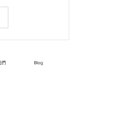
捨離 - 家居篇 🏠】
我們
Blog