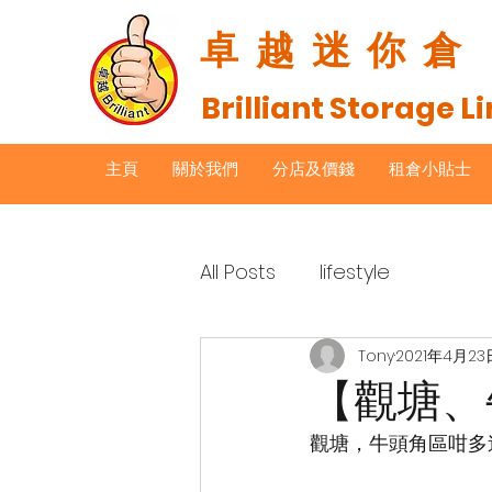
卓越迷你倉
Brilliant Storage L
主頁
關於我們
分店及價錢
租倉小貼士
All Posts
lifestyle
Tony
2021年4月23
【觀塘、
觀塘，牛頭角區咁多