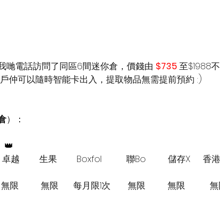
我哋電話訪問了同區6間迷你倉，價錢由 
$735
至$198
客戶仲可以隨時智能卡出入，提取物品無需提前預約 :)
倉
）：
👑
卓越        生果        Boxfol          聯Bo         儲存X   
限         無限      每月限1次       無限         無限          無限 