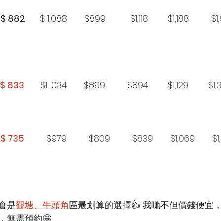
 
$ 882
      $ 1,088       $899          $1,118        $1,188        
                                                                                            
 $ 833  
     $1, 034       $899         $894        $1,129        $1,
 
$ 735
         $979         $809         $839       $1,069       $1
倉是
觀塘、牛頭角
區最划算的選擇
👍 
我哋不但價錢便宜
，無需預約
🤩 