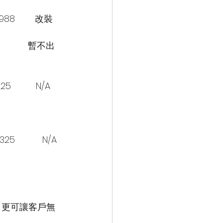
 $1,988        改裝
         暫不出
325          N/A
,325           N/A
，更可讓客戶無