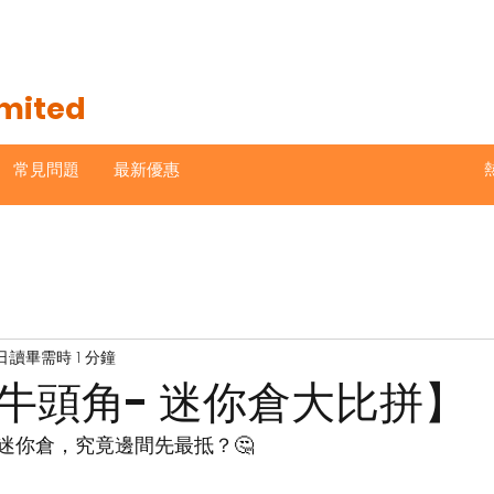
imited
常見問題
最新優惠
日
讀畢需時 1 分鐘
牛頭角- 迷你倉大比拼】
迷你倉，究竟邊間先最抵？
🤔