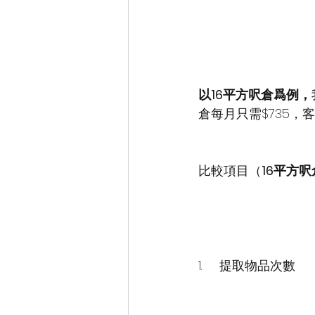
以16平方
呎倉爲例，
倉每月只需$735，
比較項目（
16平方
呎
1.     提取物品次數      無