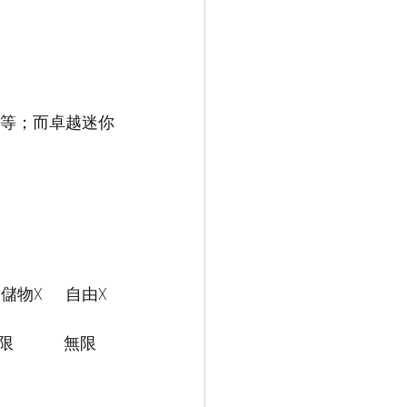
8不等；而卓越迷你
  香港儲物X     自由X
          無限    