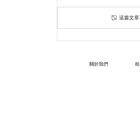
這篇文章
【如何善用迷你倉空間的3點
🧐】
關於我們
租